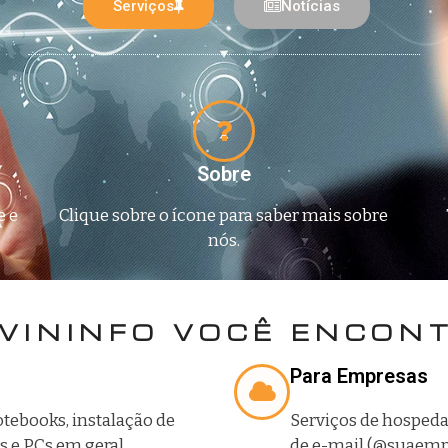
Serviços
Notícias
Sobre
e e
Clique sobre o ícone para saber mais sobre
nós.
VININFO VOCÊ ENCON
Para Empresas
ebooks, instalação de
Serviços de hospedag
 e PCs em geral,
de e-mail (@suaempr