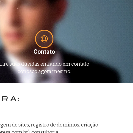
Contato
Tire suas dúvidas entrando em contato
conosco agora mesmo.
TRA:
em de sites, registro de domínios, criação
esa.com.br), consultoria,