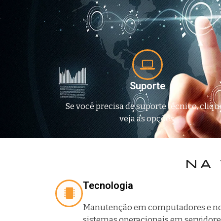
Suporte
Se você precisa de suporte técnico, cliqu
veja as opções.
NA 
Tecnologia
Manutenção em computadores e not
sistemas operacionais em servidores