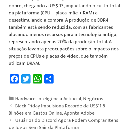
dobro, chegando a US$ 13, impactando o custo total
da plataforma (CPU + placa-mãe + RAM) e
desestimulando a compra. A produção de DDR4
também está sendo reduzida, com as fabricantes
alocando menos recursos para a tecnologia antiga,
representando apenas 20% da produção total. A
situação levanta preocupações sobre o impacto nos
preços de CPUs e placas de vídeo, que também
utilizam DRAM.
Fa
T
W
Sh
ce
wi
h
ar
b
tt
at
e
Hardware
,
Inteligência Artificial
,
Negócios
o
er
sA
Black Friday Impulsiona Recorde de US$11,8
ok
p
Bilhões em Gastos Online, Aponta Adobe
Usuários do Discord Agora Podem Comprar Itens
p
de Jogos Sem Sair da Plataforma