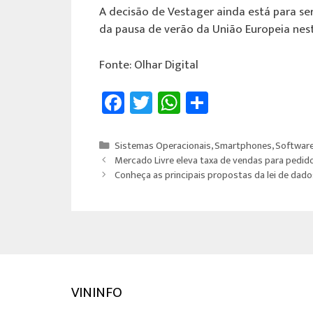
A decisão de Vestager ainda está para se
da pausa de verão da União Europeia nes
Fonte: Olhar Digital
Fa
T
W
Sh
ce
wi
h
ar
b
tt
at
e
Sistemas Operacionais
,
Smartphones
,
Softwar
o
er
sA
Mercado Livre eleva taxa de vendas para pedid
Conheça as principais propostas da lei de dado
ok
p
p
VININFO