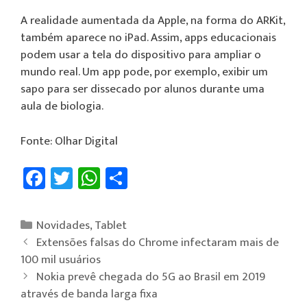
A realidade aumentada da Apple, na forma do ARKit,
também aparece no iPad. Assim, apps educacionais
podem usar a tela do dispositivo para ampliar o
mundo real. Um app pode, por exemplo, exibir um
sapo para ser dissecado por alunos durante uma
aula de biologia.
Fonte: Olhar Digital
Fa
T
W
Sh
ce
wi
h
ar
b
tt
at
e
Novidades
,
Tablet
o
er
sA
Extensões falsas do Chrome infectaram mais de
ok
p
100 mil usuários
Nokia prevê chegada do 5G ao Brasil em 2019
p
através de banda larga fixa