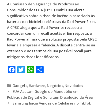
A Comissão de Segurança de Produtos ao
Consumidor dos EUA (CPSC) emitiu um alerta
significativo sobre o risco de incêndio associado às
baterias das bicicletas elétricas da Rad Power Bikes.
A CPSC alega que a Rad Power se recusou a
concordar com um recall aceitável. Em resposta, a
Rad Power afirma que a solução proposta pela CPSC
levaria a empresa à falência. A disputa centra-se na
extensão e nos termos de um possível recall para
mitigar os riscos identificados.
Fa
T
W
Sh
ce
wi
h
ar
b
tt
at
e
Gadgets
,
Hardware
,
Negócios
,
Novidades
o
er
sA
EUA Acusam Google de Monopólio em
ok
p
Publicidade Digital e Solicitam Dissolução da Área
Samsung Inicia Vendas de Celulares no TikTok