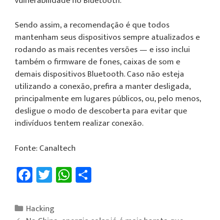
vulnerabilidade no Bluetooth.
Sendo assim, a recomendação é que todos
mantenham seus dispositivos sempre atualizados e
rodando as mais recentes versões — e isso inclui
também o firmware de fones, caixas de som e
demais dispositivos Bluetooth. Caso não esteja
utilizando a conexão, prefira a manter desligada,
principalmente em lugares públicos, ou, pelo menos,
desligue o modo de descoberta para evitar que
indivíduos tentem realizar conexão.
Fonte: Canaltech
Fa
T
W
Sh
ce
wi
h
ar
b
tt
at
e
Hacking