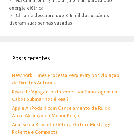
o
er
sA
Na China, energia solar já é mais barata que
ok
p
energia elétrica
Chrome descobre que 316 mil dos usuários
p
tiveram suas senhas vazadas
Posts recentes
New York Times Processa Perplexity por Violação
de Direitos Autorais
Risco de ‘Apagão’ na Internet por Sabotagem em
Cabos Submarinos é Real?
Apple AirPods 4 com Cancelamento de Ruído
Ativo Alcançam o Menor Preço
Análise da Bicicleta Elétrica GoTrax Mustang:
Potente e Compacta