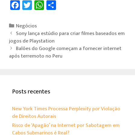
Fa
T
W
Sh
ce
wi
h
ar
b
tt
at
e
Negócios
o
er
sA
Sony lança estúdio para criar filmes baseados em
ok
p
jogos de Playstation
Balões do Google começam a fornecer internet
p
após terremoto no Peru
Posts recentes
New York Times Processa Perplexity por Violação
de Direitos Autorais
Risco de ‘Apagão’ na Internet por Sabotagem em
Cabos Submarinos é Real?