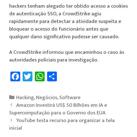
hackers tenham alegado ter obtido acesso a cookies
de autenticação SSO, a CrowdStrike agiu
rapidamente para detectar a atividade suspeita e
bloquear o acesso do funcionário antes que
qualquer dano significativo pudesse ser causado.
A CrowdStrike informou que encaminhou o caso às
autoridades policiais para investigação.
Fa
T
W
Sh
ce
wi
h
ar
b
tt
at
e
Hacking
,
Negócios
,
Software
o
er
sA
Amazon Investirá US$ 50 Bilhões em IA e
ok
p
Supercomputação para o Governo dos EUA
YouTube testa recurso para organizar a tela
p
inicial