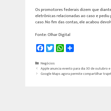
Os promotores federais dizem que diante
eletrônicas relacionadas ao caso e pediu
caso. No fim das contas, ele acabou devo
Fonte: Olhar Digital
Fa
T
W
Sh
ce
wi
h
ar
b
tt
at
e
Negócios
o
er
sA
Apple anuncia evento para dia 30 de outubro e
Google Maps agora permite compartilhar traj
ok
p
p