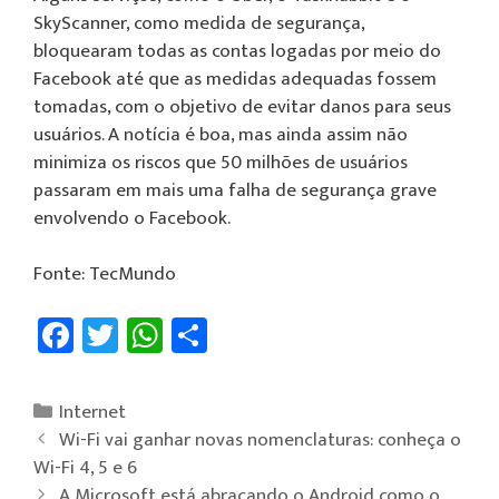
SkyScanner, como medida de segurança,
bloquearam todas as contas logadas por meio do
Facebook até que as medidas adequadas fossem
tomadas, com o objetivo de evitar danos para seus
usuários. A notícia é boa, mas ainda assim não
minimiza os riscos que 50 milhões de usuários
passaram em mais uma falha de segurança grave
envolvendo o Facebook.
Fonte: TecMundo
Fa
T
W
Sh
ce
wi
h
ar
b
tt
at
e
Internet
o
er
sA
Wi-Fi vai ganhar novas nomenclaturas: conheça o
ok
p
Wi-Fi 4, 5 e 6
A Microsoft está abraçando o Android como o