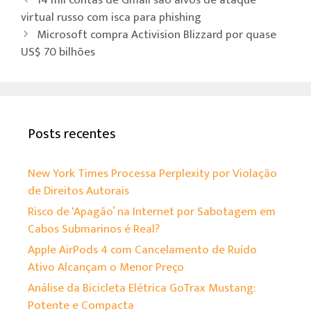
o
er
sA
14 mil contas de Gmail são alvos de ataque
ok
p
virtual russo com isca para phishing
Microsoft compra Activision Blizzard por quase
p
US$ 70 bilhões
Posts recentes
New York Times Processa Perplexity por Violação
de Direitos Autorais
Risco de ‘Apagão’ na Internet por Sabotagem em
Cabos Submarinos é Real?
Apple AirPods 4 com Cancelamento de Ruído
Ativo Alcançam o Menor Preço
Análise da Bicicleta Elétrica GoTrax Mustang:
Potente e Compacta