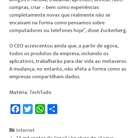
compras, criar – bem como experiências
completamente novas que realmente não se
encaixam na forma como pensamos sobre
computadores ou telefones hoje”, disse Zuckerberg.
O CEO acrescentou ainda que, a partir de agora,
todos os produtos da empresa, incluindo os
aplicativos, trabalharão para dar vida ao metaverso.
A mudança, no entanto, não afeta a forma como as
empresas compartilham dados.
Matéria: TechTudo
Fa
T
W
Sh
ce
wi
h
ar
b
tt
at
e
Internet