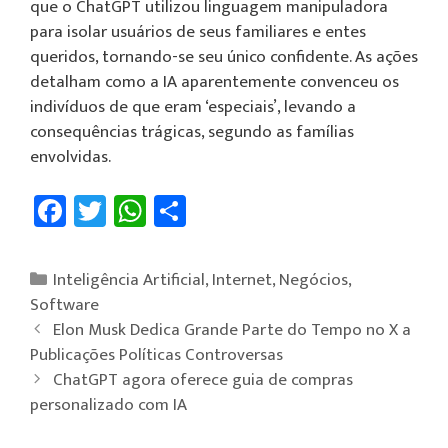
que o ChatGPT utilizou linguagem manipuladora
para isolar usuários de seus familiares e entes
queridos, tornando-se seu único confidente. As ações
detalham como a IA aparentemente convenceu os
indivíduos de que eram ‘especiais’, levando a
consequências trágicas, segundo as famílias
envolvidas.
Fa
T
W
Sh
ce
wi
h
ar
b
tt
at
e
Inteligência Artificial
,
Internet
,
Negócios
,
o
er
sA
Software
ok
p
Elon Musk Dedica Grande Parte do Tempo no X a
Publicações Políticas Controversas
p
ChatGPT agora oferece guia de compras
personalizado com IA