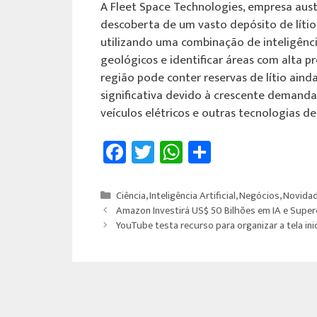
A Fleet Space Technologies, empresa aust
descoberta de um vasto depósito de lítio
utilizando uma combinação de inteligência 
geológicos e identificar áreas com alta p
região pode conter reservas de lítio aind
significativa devido à crescente demanda
veículos elétricos e outras tecnologias 
Fa
T
W
Sh
ce
wi
h
ar
b
tt
at
e
Ciência
,
Inteligência Artificial
,
Negócios
,
Novida
o
er
sA
Amazon Investirá US$ 50 Bilhões em IA e Sup
YouTube testa recurso para organizar a tela inic
ok
p
p