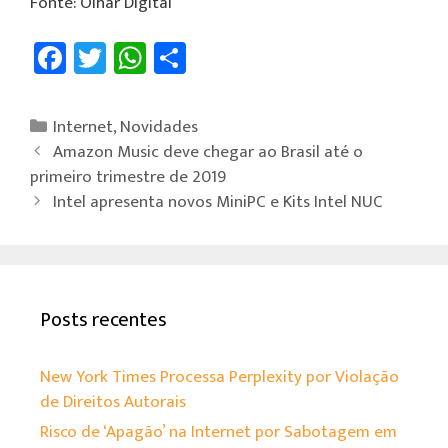
Fonte: Olhar Digital
Fa
T
W
Sh
ce
wi
h
ar
b
tt
at
e
Internet
,
Novidades
o
er
sA
Amazon Music deve chegar ao Brasil até o
ok
p
primeiro trimestre de 2019
Intel apresenta novos MiniPC e Kits Intel NUC
p
Posts recentes
New York Times Processa Perplexity por Violação
de Direitos Autorais
Risco de ‘Apagão’ na Internet por Sabotagem em