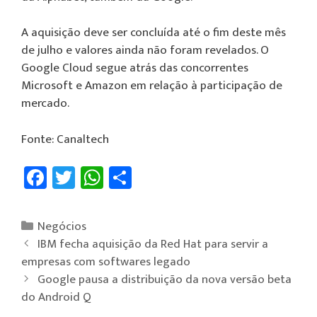
A aquisição deve ser concluída até o fim deste mês
de julho e valores ainda não foram revelados. O
Google Cloud segue atrás das concorrentes
Microsoft e Amazon em relação à participação de
mercado.
Fonte: Canaltech
Fa
T
W
Sh
ce
wi
h
ar
b
tt
at
e
Negócios
o
er
sA
IBM fecha aquisição da Red Hat para servir a
ok
p
empresas com softwares legado
Google pausa a distribuição da nova versão beta
p
do Android Q