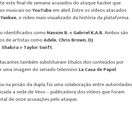
nte este final de semana acusados do ataque hacker que
eos musicais no
YouTube
em abril. Entre os vídeos atacados
 Yankee
, o vídeo mais visualizado da história da plataforma.
ão identificados como
Nassim B.
e
Gabriel K.A.B.
Ambos são
eos de artistas como
Adele
,
Chris Brown
,
DJ
,
Shakira
e
Taylor Swift
.
atacantes também substituiram títulos dos conteúdos por
or uma imagem do seriado televisivo
La Casa de Papel
.
tou na prisão da dupla foi uma colaboração entre autoridades
lizada a sede de Vevo – publicadora dos vídeos que foram
otal de onze acusações pelo ataque.