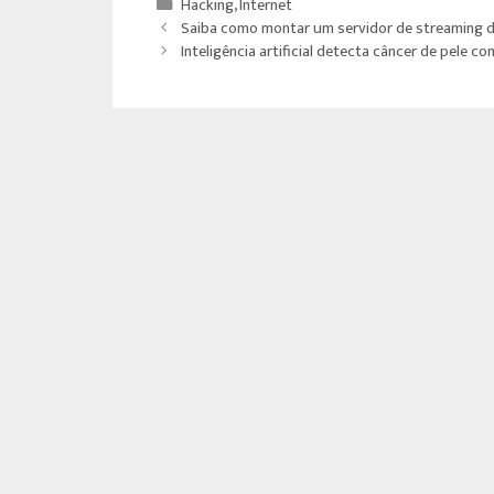
b
tt
at
e
Hacking
,
Internet
o
er
sA
Saiba como montar um servidor de streaming d
Inteligência artificial detecta câncer de pele 
ok
p
p