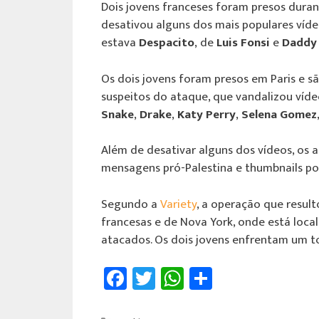
Dois jovens franceses foram presos dura
desativou alguns dos mais populares víd
estava
Despacito
, de
Luis Fonsi
e
Daddy
Os dois jovens foram presos em Paris e s
suspeitos do ataque, que vandalizou víd
Snake
,
Drake
,
Katy Perry
,
Selena Gomez
Além de desativar alguns dos vídeos, os 
mensagens pró-Palestina e thumbnails p
Segundo a
Variety
, a operação que resul
francesas e de Nova York, onde está loca
atacados. Os dois jovens enfrentam um t
Fa
T
W
Sh
ce
wi
h
ar