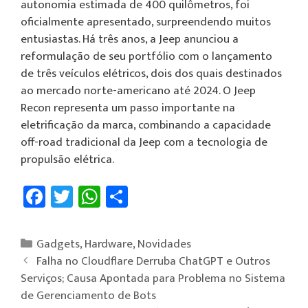
autonomia estimada de 400 quilômetros, foi
oficialmente apresentado, surpreendendo muitos
entusiastas. Há três anos, a Jeep anunciou a
reformulação de seu portfólio com o lançamento
de três veículos elétricos, dois dos quais destinados
ao mercado norte-americano até 2024. O Jeep
Recon representa um passo importante na
eletrificação da marca, combinando a capacidade
off-road tradicional da Jeep com a tecnologia de
propulsão elétrica.
Fa
T
W
Sh
ce
wi
h
ar
b
tt
at
e
Gadgets
,
Hardware
,
Novidades
o
er
sA
Falha no Cloudflare Derruba ChatGPT e Outros
ok
p
Serviços; Causa Apontada para Problema no Sistema
de Gerenciamento de Bots
p