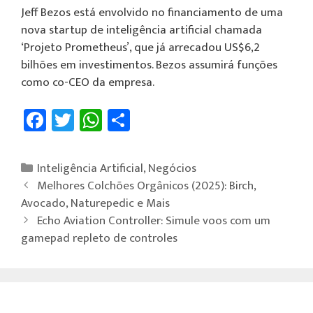
Jeff Bezos está envolvido no financiamento de uma
nova startup de inteligência artificial chamada
‘Projeto Prometheus’, que já arrecadou US$6,2
bilhões em investimentos. Bezos assumirá funções
como co-CEO da empresa.
Fa
T
W
Sh
ce
wi
h
ar
b
tt
at
e
Inteligência Artificial
,
Negócios
o
er
sA
Melhores Colchões Orgânicos (2025): Birch,
ok
p
Avocado, Naturepedic e Mais
Echo Aviation Controller: Simule voos com um
p
gamepad repleto de controles