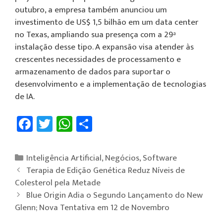
outubro, a empresa também anunciou um
investimento de US$ 1,5 bilhão em um data center
no Texas, ampliando sua presença com a 29ª
instalação desse tipo. A expansão visa atender às
crescentes necessidades de processamento e
armazenamento de dados para suportar o
desenvolvimento e a implementação de tecnologias
de IA.
Fa
T
W
Sh
ce
wi
h
ar
b
tt
at
e
Inteligência Artificial
,
Negócios
,
Software
o
er
sA
Terapia de Edição Genética Reduz Níveis de
ok
p
Colesterol pela Metade
Blue Origin Adia o Segundo Lançamento do New
p
Glenn; Nova Tentativa em 12 de Novembro