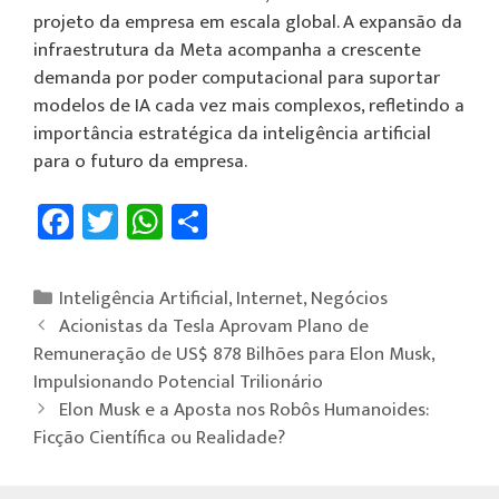
projeto da empresa em escala global. A expansão da
infraestrutura da Meta acompanha a crescente
demanda por poder computacional para suportar
modelos de IA cada vez mais complexos, refletindo a
importância estratégica da inteligência artificial
para o futuro da empresa.
Fa
T
W
Sh
ce
wi
h
ar
b
tt
at
e
Inteligência Artificial
,
Internet
,
Negócios
o
er
sA
Acionistas da Tesla Aprovam Plano de
ok
p
Remuneração de US$ 878 Bilhões para Elon Musk,
Impulsionando Potencial Trilionário
p
Elon Musk e a Aposta nos Robôs Humanoides:
Ficção Científica ou Realidade?