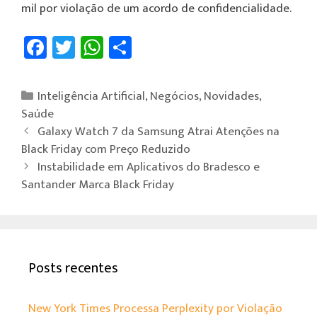
mil por violação de um acordo de confidencialidade.
Fa
T
W
Sh
ce
wi
h
ar
b
tt
at
e
Inteligência Artificial
,
Negócios
,
Novidades
,
o
er
sA
Saúde
ok
p
Galaxy Watch 7 da Samsung Atrai Atenções na
Black Friday com Preço Reduzido
p
Instabilidade em Aplicativos do Bradesco e
Santander Marca Black Friday
Posts recentes
New York Times Processa Perplexity por Violação