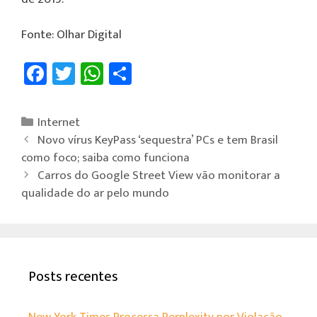
Fonte: Olhar Digital
Fa
T
W
Sh
ce
wi
h
ar
b
tt
at
e
Internet
o
er
sA
Novo vírus KeyPass ‘sequestra’ PCs e tem Brasil
ok
p
como foco; saiba como funciona
Carros do Google Street View vão monitorar a
p
qualidade do ar pelo mundo
Posts recentes
New York Times Processa Perplexity por Violação