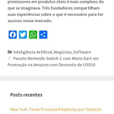
promissores em produtos úteis é mais complexo do
que se imaginava. Três fundadores compartilham
suas experiências sobre o que é necessário para ter
sucesso nesse mercado.
Fa
T
W
Sh
ce
wi
h
ar
b
tt
at
e
Inteligência Artificial
,
Negócios
,
Software
o
er
sA
Pacote Nintendo Switch 2 com Mario Kart em
ok
p
Promoção na Amazon com Desconto de US$50
p
Posts recentes
New York Times Processa Perplexity por Violação