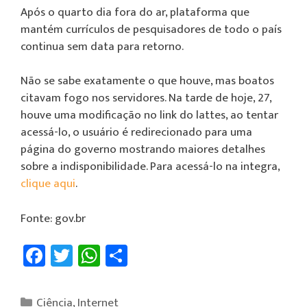
Após o quarto dia fora do ar, plataforma que
mantém currículos de pesquisadores de todo o país
continua sem data para retorno.
Não se sabe exatamente o que houve, mas boatos
citavam fogo nos servidores. Na tarde de hoje, 27,
houve uma modificação no link do lattes, ao tentar
acessá-lo, o usuário é redirecionado para uma
página do governo mostrando maiores detalhes
sobre a indisponibilidade. Para acessá-lo na integra,
clique aqui
.
Fonte: gov.br
Fa
T
W
Sh
ce
wi
h
ar
b
tt
at
e
Ciência
,
Internet