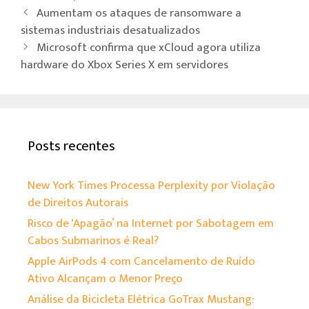
o
er
sA
Aumentam os ataques de ransomware a
ok
p
sistemas industriais desatualizados
Microsoft confirma que xCloud agora utiliza
p
hardware do Xbox Series X em servidores
Posts recentes
New York Times Processa Perplexity por Violação
de Direitos Autorais
Risco de ‘Apagão’ na Internet por Sabotagem em
Cabos Submarinos é Real?
Apple AirPods 4 com Cancelamento de Ruído
Ativo Alcançam o Menor Preço
Análise da Bicicleta Elétrica GoTrax Mustang: