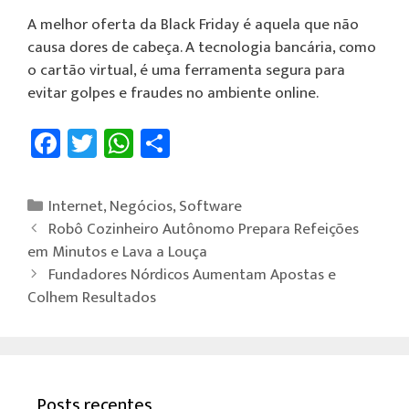
A melhor oferta da Black Friday é aquela que não
causa dores de cabeça. A tecnologia bancária, como
o cartão virtual, é uma ferramenta segura para
evitar golpes e fraudes no ambiente online.
Fa
T
W
Sh
ce
wi
h
ar
b
tt
at
e
Internet
,
Negócios
,
Software
o
er
sA
Robô Cozinheiro Autônomo Prepara Refeições
ok
p
em Minutos e Lava a Louça
Fundadores Nórdicos Aumentam Apostas e
p
Colhem Resultados
Posts recentes