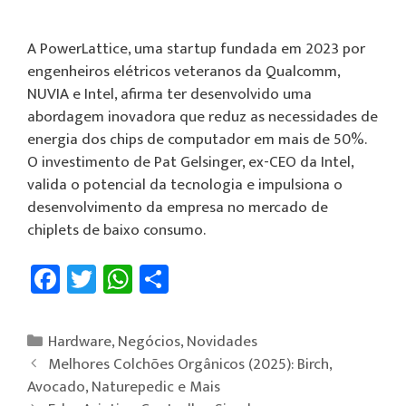
A PowerLattice, uma startup fundada em 2023 por
engenheiros elétricos veteranos da Qualcomm,
NUVIA e Intel, afirma ter desenvolvido uma
abordagem inovadora que reduz as necessidades de
energia dos chips de computador em mais de 50%.
O investimento de Pat Gelsinger, ex-CEO da Intel,
valida o potencial da tecnologia e impulsiona o
desenvolvimento da empresa no mercado de
chiplets de baixo consumo.
Fa
T
W
Sh
ce
wi
h
ar
b
tt
at
e
Hardware
,
Negócios
,
Novidades
o
er
sA
Melhores Colchões Orgânicos (2025): Birch,
ok
p
Avocado, Naturepedic e Mais