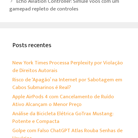
Echo Aviation Controller: Simule voos com um
p
gamepad repleto de controles
Posts recentes
New York Times Processa Perplexity por Violação
de Direitos Autorais
Risco de ‘Apagão’ na Internet por Sabotagem em
Cabos Submarinos é Real?
Apple AirPods 4 com Cancelamento de Ruído
Ativo Alcançam o Menor Preço
Análise da Bicicleta Elétrica GoTrax Mustang:
Potente e Compacta
Golpe com Falso ChatGPT Atlas Rouba Senhas de