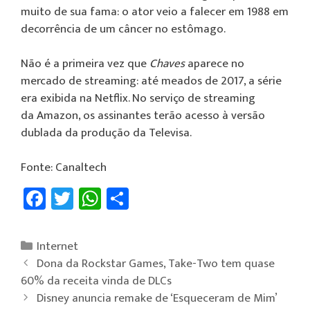
muito de sua fama: o ator veio a falecer em 1988 em
decorrência de um câncer no estômago.
Não é a primeira vez que
Chaves
aparece no
mercado de streaming: até meados de 2017, a série
era exibida na Netflix. No serviço de streaming
da
Amazon
, os assinantes terão acesso à versão
dublada da produção da Televisa.
Fonte: Canaltech
Fa
T
W
Sh
ce
wi
h
ar
b
tt
at
e
Internet
o
er
sA
Dona da Rockstar Games, Take-Two tem quase
ok
p
60% da receita vinda de DLCs
Disney anuncia remake de ‘Esqueceram de Mim’
p