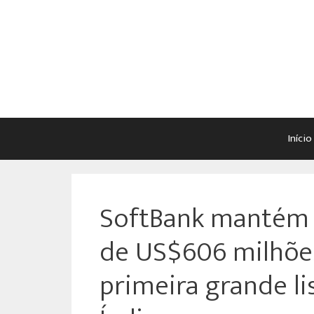
Início
SoftBank mantém 
de US$606 milhões
primeira grande l