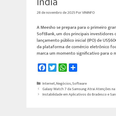
Índia
28 de novembro de 2025
Por
VININFO
A Meesho se prepara para o primeiro gra
SoftBank, um dos principais investidores
lançamento público inicial (IPO) de US$60
da plataforma de comércio eletrônico f
marca um momento significativo para o 
Fa
T
W
Sh
ce
wi
h
ar
b
tt
at
e
Internet
,
Negócios
,
Software
o
er
sA
Galaxy Watch 7 da Samsung Atrai Atenções na 
Instabilidade em Aplicativos do Bradesco e Sa
ok
p
p