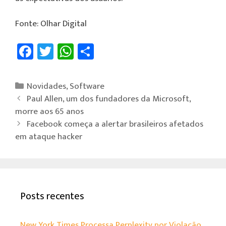
Fonte: Olhar Digital
Fa
T
W
Sh
ce
wi
h
ar
b
tt
at
e
Novidades
,
Software
o
er
sA
Paul Allen, um dos fundadores da Microsoft,
ok
p
morre aos 65 anos
Facebook começa a alertar brasileiros afetados
p
em ataque hacker
Posts recentes
New York Times Processa Perplexity por Violação