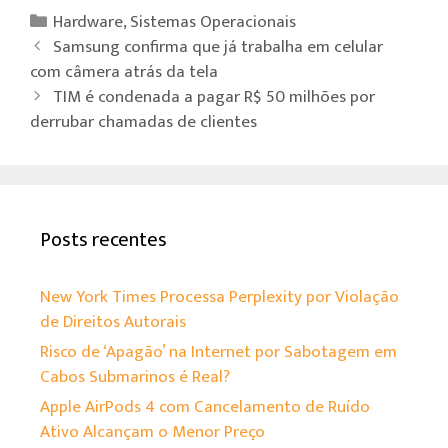
b
tt
at
e
Hardware
,
Sistemas Operacionais
o
er
sA
Samsung confirma que já trabalha em celular
ok
p
com câmera atrás da tela
TIM é condenada a pagar R$ 50 milhões por
p
derrubar chamadas de clientes
Posts recentes
New York Times Processa Perplexity por Violação
de Direitos Autorais
Risco de ‘Apagão’ na Internet por Sabotagem em
Cabos Submarinos é Real?
Apple AirPods 4 com Cancelamento de Ruído
Ativo Alcançam o Menor Preço