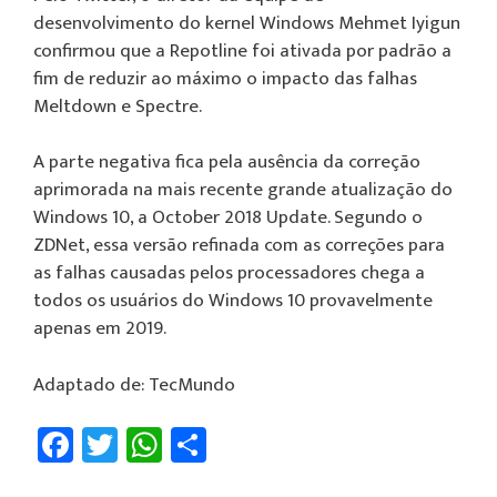
desenvolvimento do kernel Windows Mehmet Iyigun
confirmou que a Repotline foi ativada por padrão a
fim de reduzir ao máximo o impacto das falhas
Meltdown e Spectre.
A parte negativa fica pela ausência da correção
aprimorada na mais recente grande atualização do
Windows 10, a October 2018 Update. Segundo o
ZDNet, essa versão refinada com as correções para
as falhas causadas pelos processadores chega a
todos os usuários do Windows 10 provavelmente
apenas em 2019.
Adaptado de: TecMundo
Fa
T
W
Sh
ce
wi
h
ar