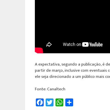
A expectativa, segundo a publicação, é d
partir de março, inclusive com eventuais
ele seja direcionado a um público mais co
Fonte: Canaltech
Fa
T
W
Sh