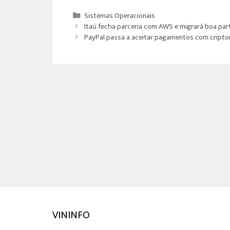
ce
wi
h
ar
b
tt
at
e
Sistemas Operacionais
o
er
sA
Itaú fecha parceria com AWS e migrará boa part
PayPal passa a aceitar pagamentos com crip
ok
p
p
VININFO