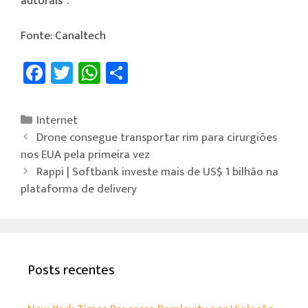
autorais”.
Fonte: Canaltech
Fa
T
W
Sh
ce
wi
h
ar
b
tt
at
e
Internet
o
er
sA
Drone consegue transportar rim para cirurgiões
ok
p
nos EUA pela primeira vez
Rappi | Softbank investe mais de US$ 1 bilhão na
p
plataforma de delivery
Posts recentes