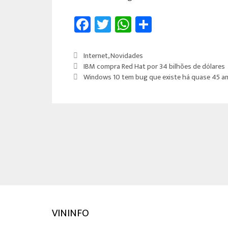
Fa
T
W
Sh
ce
wi
h
ar
b
tt
at
e
Internet
,
Novidades
o
er
sA
IBM compra Red Hat por 34 bilhões de dólares
Windows 10 tem bug que existe há quase 45 a
ok
p
p
VININFO