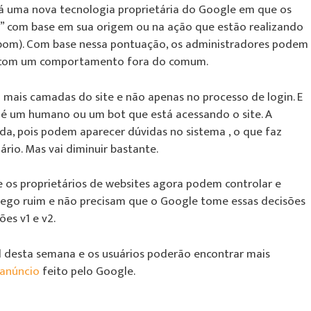
rá uma nova tecnologia proprietária do Google em que os
co” com base em sua origem ou na ação que estão realizando
 1 (bom). Com base nessa pontuação, os administradores podem
á com um comportamento fora do comum.
ais camadas do site e não apenas no processo de login. E
e é um humano ou um bot que está acessando o site. A
da, pois podem aparecer dúvidas no sistema , o que faz
ário. Mas vai diminuir bastante.
 os proprietários de websites agora podem controlar e
áfego ruim e não precisam que o Google tome essas decisões
ões v1 e v2.
l desta semana e os usuários poderão encontrar mais
anúncio
feito pelo Google.