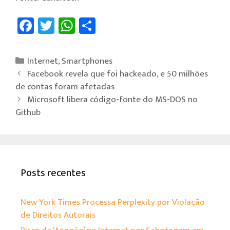
Fa
T
W
Sh
ce
wi
h
ar
b
tt
at
e
Internet
,
Smartphones
o
er
sA
Facebook revela que foi hackeado, e 50 milhões
ok
p
de contas foram afetadas
Microsoft libera código-fonte do MS-DOS no
p
Github
Posts recentes
New York Times Processa Perplexity por Violação
de Direitos Autorais