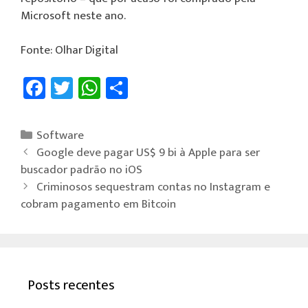
Microsoft neste ano.
Fonte: Olhar Digital
Fa
T
W
Sh
ce
wi
h
ar
b
tt
at
e
Software
o
er
sA
Google deve pagar US$ 9 bi à Apple para ser
ok
p
buscador padrão no iOS
Criminosos sequestram contas no Instagram e
p
cobram pagamento em Bitcoin
Posts recentes